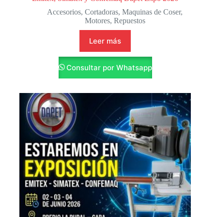
Accesorios
,
Cortadoras
,
Maquinas de Coser
,
Motores
,
Repuestos
Leer más
Consultar por Whatsapp